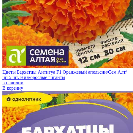
Цветы Бархатцы Антигуа F1 Оранжевый апельсин/Сем Алт/
цп 5 шт. Низкорослые гиганты
в наличии
В корзину