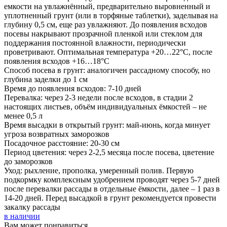
емкости на увлажнённый, предварительно выровненный и
уплотненный грунт (или в торфяные таблетки), заделывая на
глубину 0,5 см, еще раз увлажняют. До появления всходов
посевы накрывают прозрачной пленкой или стеклом для
поддержания постоянной влажности, периодически
проветривают. Оптимальная температура +20…22°С, после
появления всходов +16…18°С
Способ посева в грунт: аналогичен рассадному способу, но
глубина заделки до 1 см
Время до появления всходов: 7-10 дней
Перевалка: через 2-3 недели после всходов, в стадии 2
настоящих листьев, объём индивидуальных ёмкостей – не
менее 0,5 л
Время высадки в открытый грунт: май-июнь, когда минует
угроза возвратных заморозков
Посадочное расстояние: 20-30 см
Период цветения: через 2-2,5 месяца после посева, цветение
до заморозков
Уход: рыхление, прополка, умеренный полив. Первую
подкормку комплексным удобрением проводят через 5-7 дней
после перевалки рассады в отдельные ёмкости, далее – 1 раз в
14-20 дней. Перед высадкой в грунт рекомендуется провести
закалку рассады
в наличии
Вам может понравиться