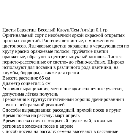
Цветы Бархатцы Веселый Клоун/Сем Алт/цп 0,1 гр.
Оригинальный сорт с необычной яркой окраской открытых
простых соцветий. Растения ветвистые, с множеством
цветоносов. Язычковые цветки окрашены в чередующиеся по
кругу красно-оранжевые полосы, трубчатые цветки –
оранжевые, образуют в центре выпуклый хохолок. Листья
перисто-рассеченные от светло- до тёмно-зелёных. Широко
используют для посадки в различного рода цветники, на
клумбы, бордюры, а также для срезки.
Высота растения: 65 см
Диаметр соцветия: 5 см
Условия выращивания, место посадки: солнечные участки,
допустима лёгкая полутень
Требования к грунту: питательный хорошо дренированный
грунт с нейтральной реакцией
Способы выращивания: рассадный, прямой посев в грунт
Время посева на рассаду: март-апрель
Время посева семян в открытый грунт: май, в южных
регионах возможен посев в апреле
Способ посева на рассаду: семена высевают в рассадные