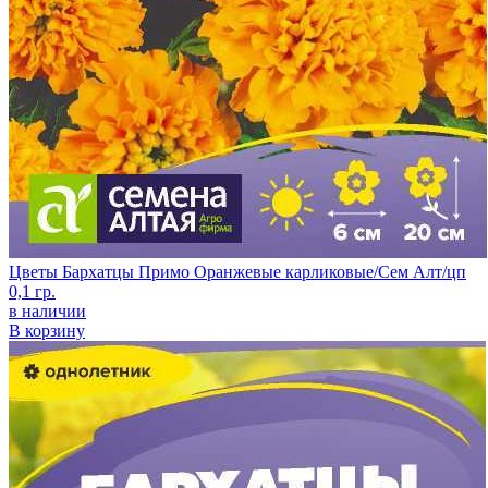
Цветы Бархатцы Примо Оранжевые карликовые/Сем Алт/цп
0,1 гр.
в наличии
В корзину