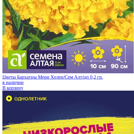
Цветы Бархатцы Мери Хелен/Сем Алт/цп 0,2 гр.
в наличии
В корзину