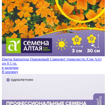
Цветы Бархатцы Оранжевый Самоцвет тонколистн./Сем Алт/
цп 0,1 гр.
в наличии
В корзину