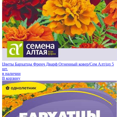
Цветы Бархатцы Френч Дварф Огненный ковер/Сем Алт/цп 5
шт.
в наличии
В корзину