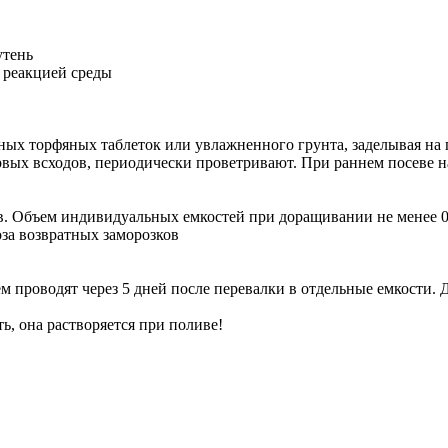
утень
й реакцией среды
ных торфяных таблеток или увлажненного грунта, заделывая на г
ых всходов, периодически проветривают. При раннем посеве на
ов. Объем индивидуальных емкостей при доращивании не менее 0
оза возвратных заморозков
роводят через 5 дней после перевалки в отдельные емкости. Да
, она растворяется при поливе!