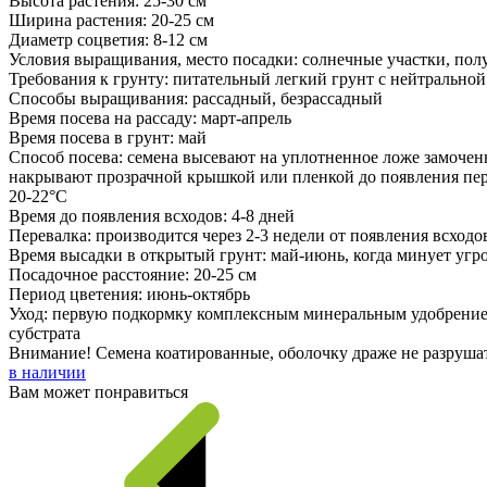
Высота растения: 25-30 см
Ширина растения: 20-25 см
Диаметр соцветия: 8-12 см
Условия выращивания, место посадки: солнечные участки, пол
Требования к грунту: питательный легкий грунт с нейтрально
Способы выращивания: рассадный, безрассадный
Время посева на рассаду: март-апрель
Время посева в грунт: май
Способ посева: семена высевают на уплотненное ложе замочен
накрывают прозрачной крышкой или пленкой до появления перв
20-22°С
Время до появления всходов: 4-8 дней
Перевалка: производится через 2-3 недели от появления всход
Время высадки в открытый грунт: май-июнь, когда минует угр
Посадочное расстояние: 20-25 см
Период цветения: июнь-октябрь
Уход: первую подкормку комплексным минеральным удобрением п
субстрата
Внимание! Семена коатированные, оболочку драже не разрушать
в наличии
Вам может понравиться