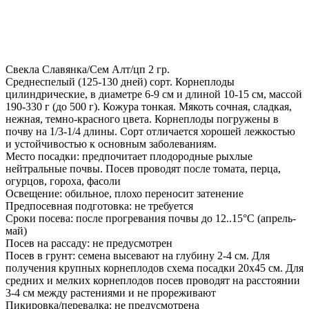
Свекла Славянка/Сем Алт/цп 2 гр.
Среднеспелый (125-130 дней) сорт. Корнеплоды
цилиндрические, в диаметре 6-9 см и длиной 10-15 см, массой
190-330 г (до 500 г). Кожура тонкая. Мякоть сочная, сладкая,
нежная, темно-красного цвета. Корнеплоды погружены в
почву на 1/3-1/4 длины. Сорт отличается хорошей лежкостью
и устойчивостью к основным заболеваниям.
Место посадки: предпочитает плодородные рыхлые
нейтральные почвы. Посев проводят после томата, перца,
огурцов, гороха, фасоли
Освещение: обильное, плохо переносит затенение
Предпосевная подготовка: не требуется
Сроки посева: после прогревания почвы до 12..15°С (апрель-
май)
Посев на рассаду: не предусмотрен
Посев в грунт: семена высевают на глубину 2-4 см. Для
получения крупных корнеплодов схема посадки 20х45 см. Для
средних и мелких корнеплодов посев проводят на расстоянии
3-4 см между растениями и не прореживают
Пикировка/перевалка: не предусмотрена