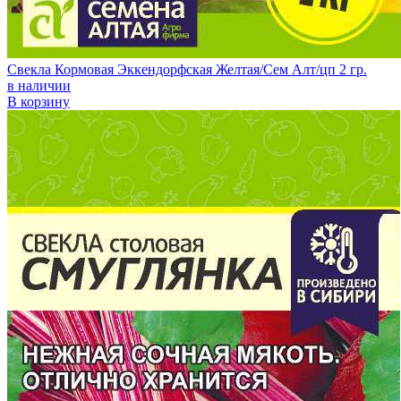
Свекла Кормовая Эккендорфская Желтая/Сем Алт/цп 2 гр.
в наличии
В корзину