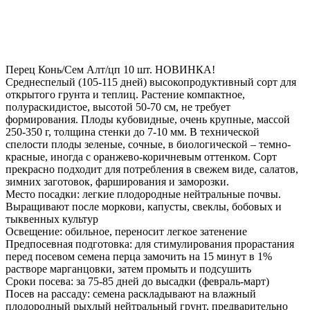
Перец Конь/Сем Алт/цп 10 шт. НОВИНКА!
Среднеспелый (105-115 дней) высокопродуктивный сорт для
открытого грунта и теплиц. Растение компактное,
полураскидистое, высотой 50-70 см, не требует
формирования. Плоды кубовидные, очень крупные, массой
250-350 г, толщина стенки до 7-10 мм. В технической
спелости плоды зеленые, сочные, в биологической – темно-
красные, иногда с оранжево-коричневым оттенком. Сорт
прекрасно подходит для потребления в свежем виде, салатов,
зимних заготовок, фарширования и заморозки.
Место посадки: легкие плодородные нейтральные почвы.
Выращивают после моркови, капусты, свеклы, бобовых и
тыквенных культур
Освещение: обильное, переносит легкое затенение
Предпосевная подготовка: для стимулирования прорастания
перед посевом семена перца замочить на 15 минут в 1%
растворе марганцовки, затем промыть и подсушить
Сроки посева: за 75-85 дней до высадки (февраль-март)
Посев на рассаду: семена раскладывают на влажный
плодородный рыхлый нейтральный грунт, предварительно