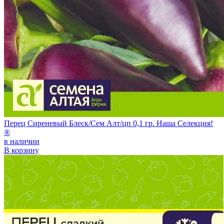
Перец Сиреневый Блеск/Сем Алт/цп 0,1 гр. Наша Селекция!
®
в наличии
В корзину