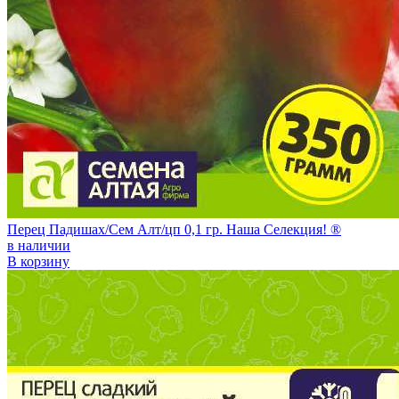
Перец Падишах/Сем Алт/цп 0,1 гр. Наша Селекция! ®
в наличии
В корзину