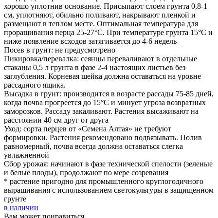
хорошо уплотнив основание. Присыпают слоем грунта 0,8-1
см, уплотняют, обильно поливают, накрывают пленкой и
размещают в теплом месте. Оптимальная температура для
проращивания перца 25-27°С. При температуре грунта 15°С и
ниже появление всходов затягивается до 4-6 недель
Посев в грунт: не предусмотрено
Пикировка/перевалка: сеянцы переваливают в отдельные
стаканы 0,5 л грунта в фазе 2-4 настоящих листьев без
заглубления. Корневая шейка должна оставаться на уровне
рассадного ящика.
Высадка в грунт: производится в возрасте рассады 75-85 дней,
когда почва прогреется до 15°С и минует угроза возвратных
заморозков. Рассаду закаливают. Растения высаживают на
расстоянии 40 см друг от друга
Уход: сорта перцев от «Семена Алтая» не требуют
формировки. Растения рекомендовано подвязывать. Полив
равномерный, почва всегда должна оставаться слегка
увлажненной
Сбор урожая: начинают в фазе технической спелости (зеленые
и белые плоды), продолжают по мере созревания
* растение пригодно для промышленного круглогодичного
выращивания с использованием светокультуры в защищенном
грунте
в наличии
Вам может понравиться