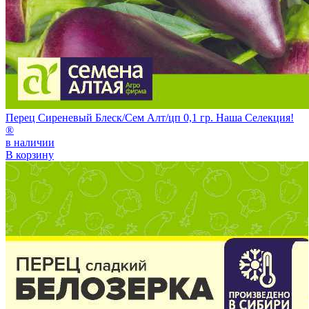
Перец Сиреневый Блеск/Сем Алт/цп 0,1 гр. Наша Селекция!
®
в наличии
В корзину