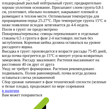
плодородный рыхлый нейтральный грунт, предварительно
хорошо уплотнив основание. Присыпают слоем грунта 0,8-1
см, уплотняют, обильно поливают, накрывают пленкой и
размещают в теплом месте. Оптимальная температура для
проращивания перца 25-27°С. При температуре грунта 15°С и
ниже появление всходов затягивается до 4-6 недель
Посев в грунт: не предусмотрено
Пикировка/перевалка: сеянцы переваливают в отдельные
стаканы 0,5 л грунта в фазе 2-4 настоящих листьев без
заглубления. Корневая шейка должна оставаться на уровне
рассадного ящика.
Высадка в грунт: производится в возрасте рассады 75-85 дней,
когда почва прогреется до 15°С и минует угроза возвратных
заморозков. Рассаду закаливают. Растения высаживают на
расстоянии 40 см друг от друга
Уход: не требует формировки. Растения рекомендовано
подвязывать. Полив равномерный, почва всегда должна
оставаться слегка увлажненной
Сбор урожая: начинают в фазе технической спелости (зеленые
и белые плоды), продолжают по мере созревания
в наличии
Вам может понравиться