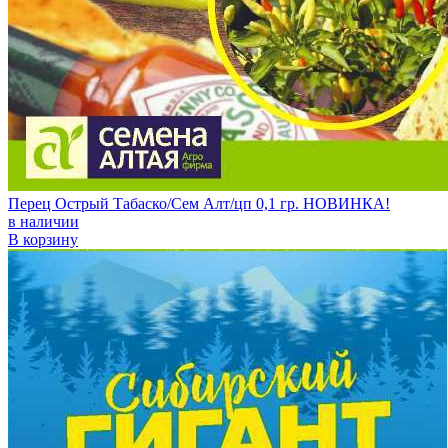
Перец Острый Табаско/Сем Алт/цп 0,1 гр. НОВИНКА!
в наличии
В корзину