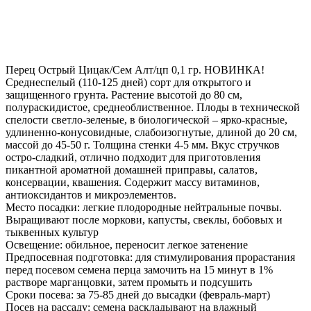
Перец Острый Цицак/Сем Алт/цп 0,1 гр. НОВИНКА!
Среднеспелый (110-125 дней) сорт для открытого и
защищенного грунта. Растение высотой до 80 см,
полураскидистое, среднеоблиственное. Плоды в технической
спелости светло-зеленые, в биологической – ярко-красные,
удлиненно-конусовидные, слабоизогнутые, длиной до 20 см,
массой до 45-50 г. Толщина стенки 4-5 мм. Вкус стручков
остро-сладкий, отлично подходит для приготовления
пикантной ароматной домашней приправы, салатов,
консервации, квашения. Содержит массу витаминов,
антиоксидантов и микроэлементов.
Место посадки: легкие плодородные нейтральные почвы.
Выращивают после моркови, капусты, свеклы, бобовых и
тыквенных культур
Освещение: обильное, переносит легкое затенение
Предпосевная подготовка: для стимулирования прорастания
перед посевом семена перца замочить на 15 минут в 1%
растворе марганцовки, затем промыть и подсушить
Сроки посева: за 75-85 дней до высадки (февраль-март)
Посев на рассаду: семена раскладывают на влажный