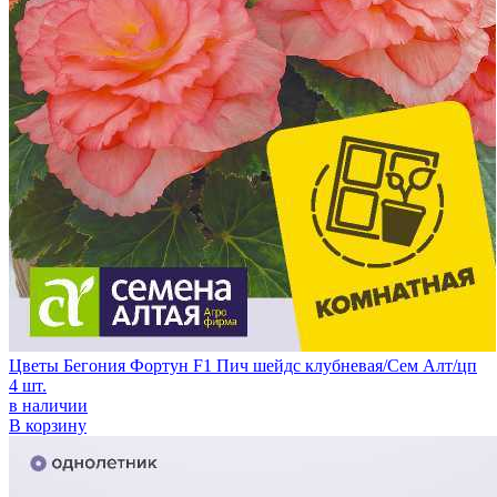
Цветы Бегония Фортун F1 Пич шейдс клубневая/Сем Алт/цп
4 шт.
в наличии
В корзину