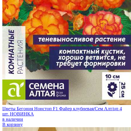
Цветы Бегония Нонстоп F1 Файер клубневая/Сем Алт/цп 4
шт. НОВИНКА
в наличии
В корзину