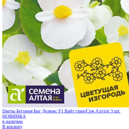
Цветы Бегония Биг Делюкс F1 Вайт грин/Сем Алт/цп 3 шт.
НОВИНКА
в наличии
В корзину