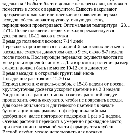
заделывая. Чтобы таблетки дольше не пересыхали, их можно
поместить в лоток с вермикулитом. Емкость накрывают
прозрачной крышкой или пленкой до появления первых
всходов, обеспечивают круглосуточную досветку,
периодически проветривают. Оптимальная температура +23…
25°С. После появления первых всходов рекомендуется
досвечивать 10-12 часов в сутки.
Время до появления всходов: 7-14 дней
Перевалка: производится в стадии 4-6 настоящих листьев в
рассадные емкости диаметром около 9 см, около 5-7 недели
после посева. Последующие перевалки осуществляются по
мере роста корневой системы. Для взрослого растения размер
емкости должен быть не менее 10-12 см в диаметре
Время высадки в открытый грунт: май-июнь
Посадочное расстояние: 15-20 см
Период цветения: апрель-октябрь, с 15-18 недели от посева,
круглосуточная досветка ускоряет цветение на 2-3 недели
Уход: полив на ранних этапах развития растений следует
производить очень аккуратно, чтобы не повредить всходы.
Для более обильного и длительного цветения в начале
бутонизации подкармливают фосфорно-калийным
удобрением, далее повторяют подкормки 1 раз в 2 недели.
Осенью растения переносят в умеренно прохладное место,
при отмирании надземной части формируется клубень.
Весной клубни можно использовать для посадки