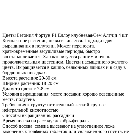
Цветы Бегония Фортун F1 Еллоу клубневая/Сем Алт/цп 4 шт.
Компактное растение, не вытягивается. Подходит для
выращивания в полутени. Может переносить
кратковременные засушливые периоды, быстро
восстанавливается. Характеризуется ранним и очень
продолжительным цветением. Цветки насыщенного желтого
цвета. Выращивается в кашпо, балконных ящиках и в саду в
бордюрных посадках.
Высота растения: 20-30 см
Ширина растения: 18-20 см
Диаметр цветка: 7-8 см
Условия выращивания, место посадки: хорошо освещенные
места, полутень
Требования к грунту: питательный легкий грунт с
нейтральной кислотностью
Способы выращивания: рассадный
Время посева на рассаду: декабрь-февраль
Способ посева: семена высевают на уплотненное ложе
замоченных торфяных таблеток или увлажненного грунта, не