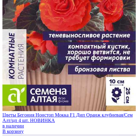
Цветы Бегония Нонстоп Мокка F1 Дип Оранж клубневая/Сем
Алт/цп 4 шт. НОВИНКА
в наличии
В корзину