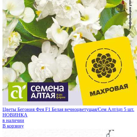
Цветы Бегония Фея F1 Белая вечноцветущая/Сем Алт/цп 5 шт.
НОВИНКА
в наличии
В корзину