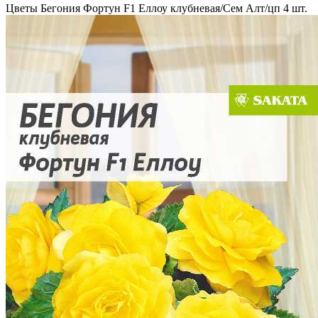
Цветы Бегония Фортун F1 Еллоу клубневая/Сем Алт/цп 4 шт.