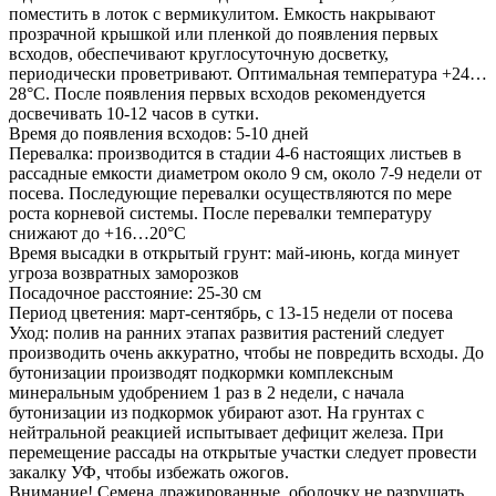
поместить в лоток с вермикулитом. Емкость накрывают
прозрачной крышкой или пленкой до появления первых
всходов, обеспечивают круглосуточную досветку,
периодически проветривают. Оптимальная температура +24…
28°С. После появления первых всходов рекомендуется
досвечивать 10-12 часов в сутки.
Время до появления всходов: 5-10 дней
Перевалка: производится в стадии 4-6 настоящих листьев в
рассадные емкости диаметром около 9 см, около 7-9 недели от
посева. Последующие перевалки осуществляются по мере
роста корневой системы. После перевалки температуру
снижают до +16…20°С
Время высадки в открытый грунт: май-июнь, когда минует
угроза возвратных заморозков
Посадочное расстояние: 25-30 см
Период цветения: март-сентябрь, с 13-15 недели от посева
Уход: полив на ранних этапах развития растений следует
производить очень аккуратно, чтобы не повредить всходы. До
бутонизации производят подкормки комплексным
минеральным удобрением 1 раз в 2 недели, с начала
бутонизации из подкормок убирают азот. На грунтах с
нейтральной реакцией испытывает дефицит железа. При
перемещение рассады на открытые участки следует провести
закалку УФ, чтобы избежать ожогов.
Внимание! Семена дражированные, оболочку не разрушать,