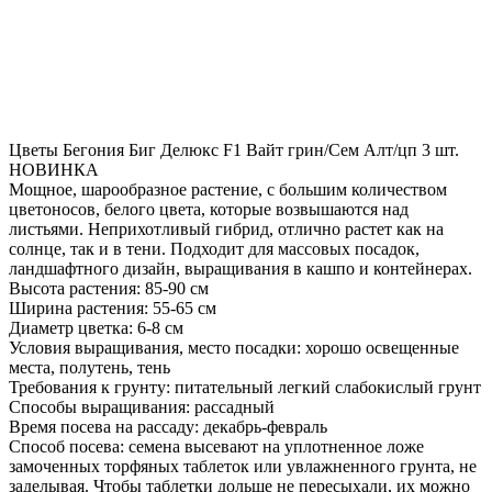
Цветы Бегония Биг Делюкс F1 Вайт грин/Сем Алт/цп 3 шт.
НОВИНКА
Мощное, шарообразное растение, с большим количеством
цветоносов, белого цвета, которые возвышаются над
листьями. Неприхотливый гибрид, отлично растет как на
солнце, так и в тени. Подходит для массовых посадок,
ландшафтного дизайн, выращивания в кашпо и контейнерах.
Высота растения: 85-90 см
Ширина растения: 55-65 см
Диаметр цветка: 6-8 см
Условия выращивания, место посадки: хорошо освещенные
места, полутень, тень
Требования к грунту: питательный легкий слабокислый грунт
Способы выращивания: рассадный
Время посева на рассаду: декабрь-февраль
Способ посева: семена высевают на уплотненное ложе
замоченных торфяных таблеток или увлажненного грунта, не
заделывая. Чтобы таблетки дольше не пересыхали, их можно