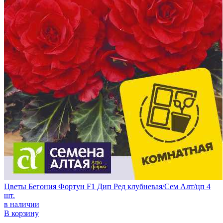
Цветы Бегония Фортун F1 Дип Ред клубневая/Сем Алт/цп 4
шт.
в наличии
В корзину