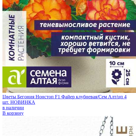
Цветы Бегония Нонстоп F1 Файер клубневая/Сем Алт/цп 4
шт. НОВИНКА
в наличии
В корзину