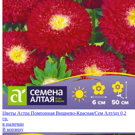
Цветы Астра Помпонная Вишнево-Красная/Сем Алт/цп 0,2
гр.
в наличии
В корзину