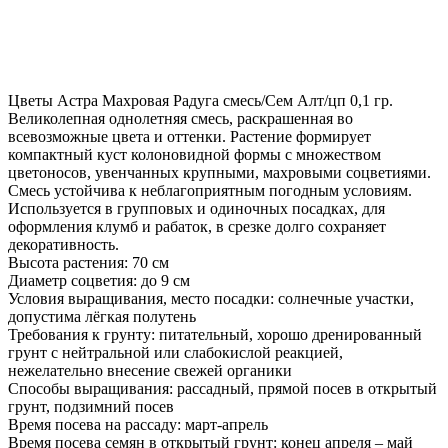
Цветы Астра Махровая Радуга смесь/Сем Алт/цп 0,1 гр.
Великолепная однолетняя смесь, раскрашенная во
всевозможные цвета и оттенки. Растение формирует
компактный куст колоновидной формы с множеством
цветоносов, увенчанных крупными, махровыми соцветиями.
Смесь устойчива к неблагоприятным погодным условиям.
Используется в групповых и одиночных посадках, для
оформления клумб и рабаток, в срезке долго сохраняет
декоративность.
Высота растения: 70 см
Диаметр соцветия: до 9 см
Условия выращивания, место посадки: солнечные участки,
допустима лёгкая полутень
Требования к грунту: питательный, хорошо дренированный
грунт с нейтральной или слабокислой реакцией,
нежелательно внесение свежей органики
Способы выращивания: рассадный, прямой посев в открытый
грунт, подзимний посев
Время посева на рассаду: март-апрель
Время посева семян в открытый грунт: конец апреля – май