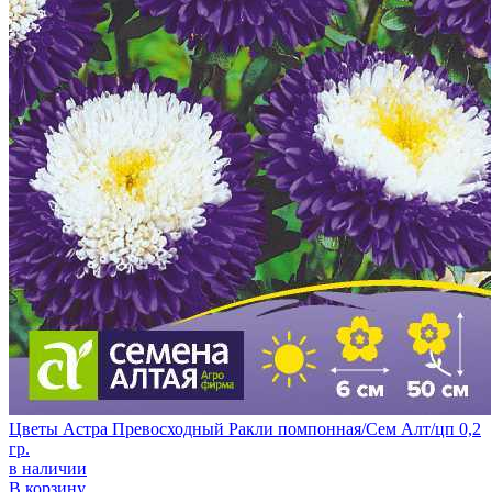
Цветы Астра Превосходный Ракли помпонная/Сем Алт/цп 0,2
гр.
в наличии
В корзину