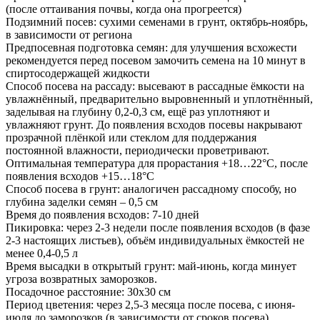
(после оттаивания почвы, когда она прогреется)
Подзимний посев: сухими семенами в грунт, октябрь-ноябрь,
в зависимости от региона
Предпосевная подготовка семян: для улучшения всхожести
рекомендуется перед посевом замочить семена на 10 минут в
спиртосодержащей жидкости
Способ посева на рассаду: высевают в рассадные ёмкости на
увлажнённый, предварительно выровненный и уплотнённый,
заделывая на глубину 0,2-0,3 см, ещё раз уплотняют и
увлажняют грунт. До появления всходов посевы накрывают
прозрачной плёнкой или стеклом для поддержания
постоянной влажности, периодически проветривают.
Оптимальная температура для прорастания +18…22°С, после
появления всходов +15…18°С
Способ посева в грунт: аналогичен рассадному способу, но
глубина заделки семян – 0,5 см
Время до появления всходов: 7-10 дней
Пикировка: через 2-3 недели после появления всходов (в фазе
2-3 настоящих листьев), объём индивидуальных ёмкостей не
менее 0,4-0,5 л
Время высадки в открытый грунт: май-июнь, когда минует
угроза возвратных заморозков.
Посадочное расстояние: 30х30 см
Период цветения: через 2,5-3 месяца после посева, с июня-
июля до заморозков (в зависимости от сроков посева)