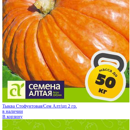
Тыква Стофунтовая/Сем Алт/цп 2 гр.
в наличии
В корзину