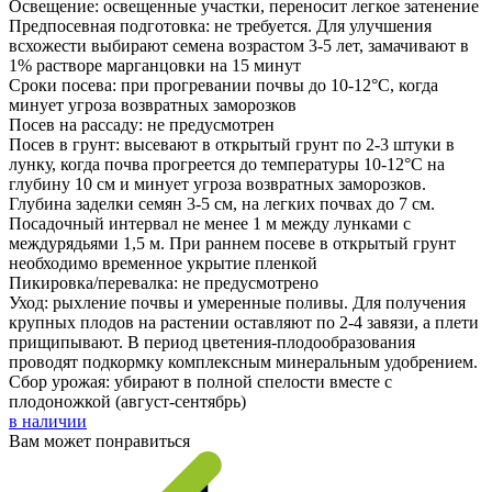
Освещение: освещенные участки, переносит легкое затенение
Предпосевная подготовка: не требуется. Для улучшения
всхожести выбирают семена возрастом 3-5 лет, замачивают в
1% растворе марганцовки на 15 минут
Сроки посева: при прогревании почвы до 10-12°C, когда
минует угроза возвратных заморозков
Посев на рассаду: не предусмотрен
Посев в грунт: высевают в открытый грунт по 2-3 штуки в
лунку, когда почва прогреется до температуры 10-12°С на
глубину 10 см и минует угроза возвратных заморозков.
Глубина заделки семян 3-5 см, на легких почвах до 7 см.
Посадочный интервал не менее 1 м между лунками с
междурядьями 1,5 м. При раннем посеве в открытый грунт
необходимо временное укрытие пленкой
Пикировка/перевалка: не предусмотрено
Уход: рыхление почвы и умеренные поливы. Для получения
крупных плодов на растении оставляют по 2-4 завязи, а плети
прищипывают. В период цветения-плодообразования
проводят подкормку комплексным минеральным удобрением.
Сбор урожая: убирают в полной спелости вместе с
плодоножкой (август-сентябрь)
в наличии
Вам может понравиться