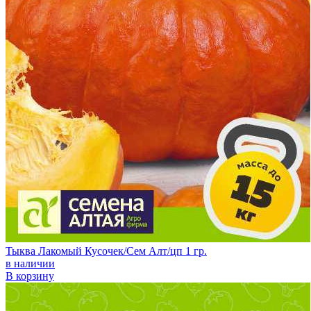
Тыква Лакомый Кусочек/Сем Алт/цп 1 гр.
в наличии
В корзину