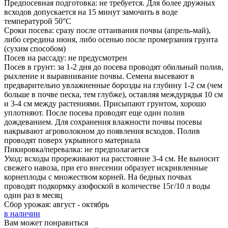
Предпосевная подготовка: не требуется. Для более дружных
всходов допускается на 15 минут замочить в воде
температурой 50°С
Сроки посева: сразу после оттаивания почвы (апрель-май),
либо середина июня, либо осенью после промерзания грунта
(сухим способом)
Посев на рассаду: не предусмотрен
Посев в грунт: за 1-2 дня до посева проводят обильный полив,
рыхление и выравнивание почвы. Семена высевают в
предварительно увлажненные борозды на глубину 1-2 см (чем
больше в почве песка, тем глубже), оставляя междурядья 10 см
и 3-4 см между растениями. Присыпают грунтом, хорошо
уплотняют. После посева проводят еще один полив
дождеванием. Для сохранения влажности почвы посевы
накрывают агроволокном до появления всходов. Полив
проводят поверх укрывного материала
Пикировка/перевалка: не предполагается
Уход: всходы прореживают на расстояние 3-4 см. Не выносит
свежего навоза, при его внесении образует искривленные
корнеплоды с множеством корней. На бедных почвах
проводят подкормку азофоской в количестве 15г/10 л воды
один раз в месяц
Сбор урожая: август - октябрь
в наличии
Вам может понравиться