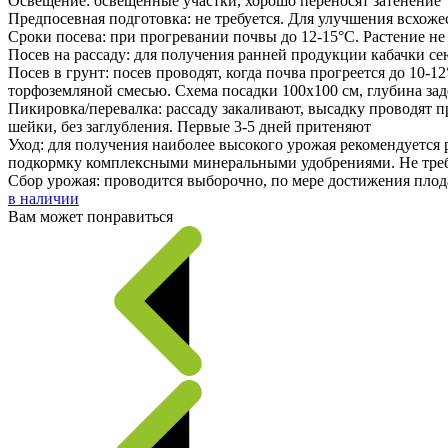
Освещение: освещенные участки, хорошо переносят затенение
Предпосевная подготовка: не требуется. Для улучшения всхоже
Сроки посева: при прогревании почвы до 12-15°C. Растение не
Посев на рассаду: для получения ранней продукции кабачки сею
Посев в грунт: посев проводят, когда почва прогреется до 10
торфоземляной смесью. Схема посадки 100х100 см, глубина за
Пикировка/перевалка: рассаду закаливают, высадку проводят 
шейки, без заглубления. Первые 3-5 дней притеняют
Уход: для получения наиболее высокого урожая рекомендуется
подкормку комплексными минеральными удобрениями. Не тре
Сбор урожая: проводится выборочно, по мере достижения плод
в наличии
Вам может понравиться