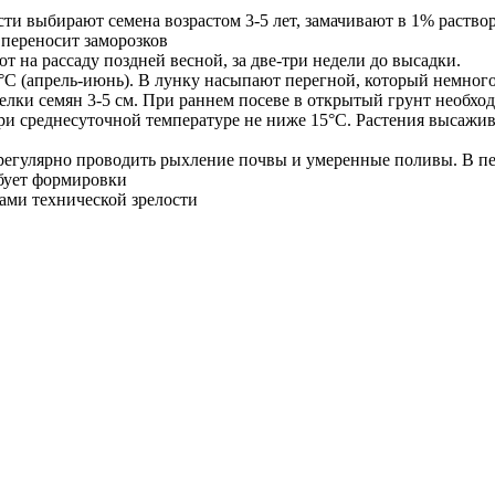
сти выбирают семена возрастом 3-5 лет, замачивают в 1% раство
 переносит заморозков
т на рассаду поздней весной, за две-три недели до высадки.
-12°C (апрель-июнь). В лунку насыпают перегной, который немно
делки семян 3-5 см. При раннем посеве в открытый грунт необх
при среднесуточной температуре не ниже 15°C. Растения высажи
 регулярно проводить рыхление почвы и умеренные поливы. В п
бует формировки
ами технической зрелости