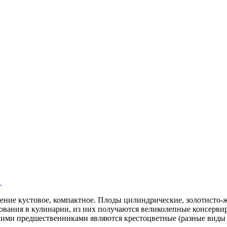
ние кустовое, компактное. Плоды цилиндрические, золотисто-жел
ьзования в кулинарии, из них получаются великолепные консерв
ими предшественниками являются крестоцветные (разные виды 