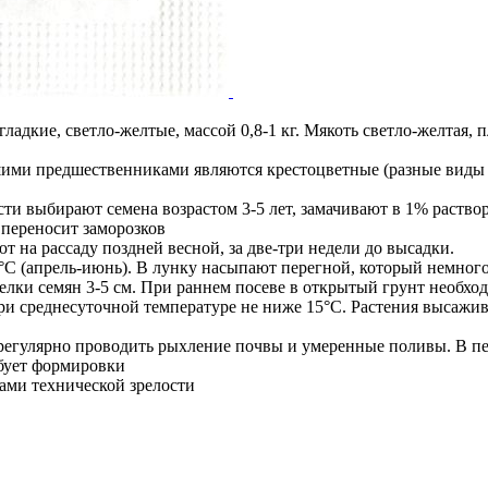
ладкие, светло-желтые, массой 0,8-1 кг. Мякоть светло-желтая, 
ими предшественниками являются крестоцветные (разные виды 
сти выбирают семена возрастом 3-5 лет, замачивают в 1% раство
 переносит заморозков
т на рассаду поздней весной, за две-три недели до высадки.
-12°C (апрель-июнь). В лунку насыпают перегной, который немно
делки семян 3-5 см. При раннем посеве в открытый грунт необх
при среднесуточной температуре не ниже 15°C. Растения высажи
 регулярно проводить рыхление почвы и умеренные поливы. В п
бует формировки
ами технической зрелости