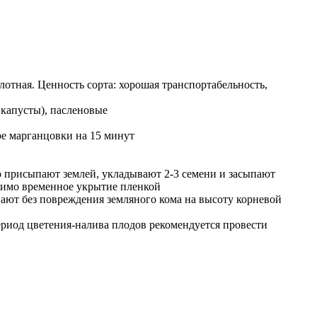
плотная. Ценность сорта: хорошая транспортабельность,
капусты), пасленовые
ре марганцовки на 15 минут
го присыпают землей, укладывают 2-3 семени и засыпают
одимо временное укрытие пленкой
вают без повреждения земляного кома на высоту корневой
ериод цветения-налива плодов рекомендуется провести