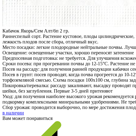
Кабачок Якорь/Сем Алт/бп 2 гр.
Раннеспелый сорт. Растение кустовое, плоды цилиндрические, г
лежкость плодов после сбора, отличный вкус.
Место посадки: легкие плодородные нейтральные почвы. Лучш
Освещение: освещенные участки, хорошо переносят затенение
Предпосевная подготовка: не требуется. Для улучшения всхоже
Сроки посева: при прогревании почвы до 12-15°C. Растение не
Посев на рассаду: для получения ранней продукции кабачки сею
Посев в грунт: посев проводят, когда почва прогреется до 10
торфоземляной смесью. Схема посадки 100х100 см, глубина за
Пикировка/перевалка: рассаду закаливают, высадку проводят 
шейки, без заглубления. Первые 3-5 дней притеняют
Уход: для получения наиболее высокого урожая рекомендуется
подкормку комплексными минеральными удобрениями. Не тре
Сбор урожая: проводится выборочно, по мере достижения плод
в наличии
Вам может понравиться