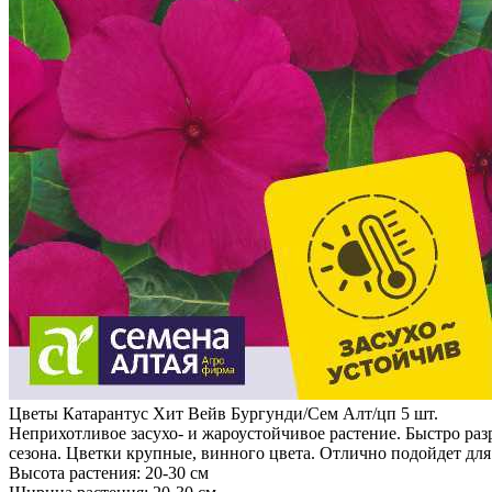
Цветы Катарантус Хит Вейв Бургунди/Сем Алт/цп 5 шт.
Неприхотливое засухо- и жароустойчивое растение. Быстро раз
сезона. Цветки крупные, винного цвета. Отлично подойдет дл
Высота растения: 20-30 см