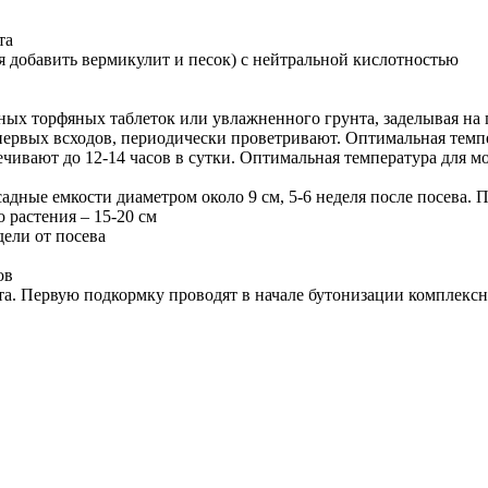
та
я добавить вермикулит и песок) с нейтральной кислотностью
ных торфяных таблеток или увлажненного грунта, заделывая на 
ервых всходов, периодически проветривают. Оптимальная темп
вечивают до 12-14 часов в сутки. Оптимальная температура для
ссадные емкости диаметром около 9 см, 5-6 неделя после посева
 растения – 15-20 см
дели от посева
ов
та. Первую подкормку проводят в начале бутонизации комплекс