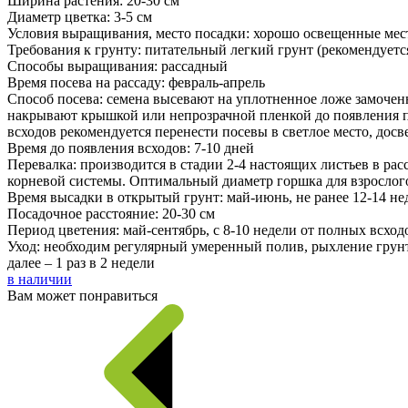
Ширина растения: 20-30 см
Диаметр цветка: 3-5 см
Условия выращивания, место посадки: хорошо освещенные мес
Требования к грунту: питательный легкий грунт (рекомендуетс
Способы выращивания: рассадный
Время посева на рассаду: февраль-апрель
Способ посева: семена высевают на уплотненное ложе замочен
накрывают крышкой или непрозрачной пленкой до появления п
всходов рекомендуется перенести посевы в светлое место, дос
Время до появления всходов: 7-10 дней
Перевалка: производится в стадии 2-4 настоящих листьев в ра
корневой системы. Оптимальный диаметр горшка для взрослого
Время высадки в открытый грунт: май-июнь, не ранее 12-14 не
Посадочное расстояние: 20-30 см
Период цветения: май-сентябрь, с 8-10 недели от полных всход
Уход: необходим регулярный умеренный полив, рыхление грун
далее – 1 раз в 2 недели
в наличии
Вам может понравиться