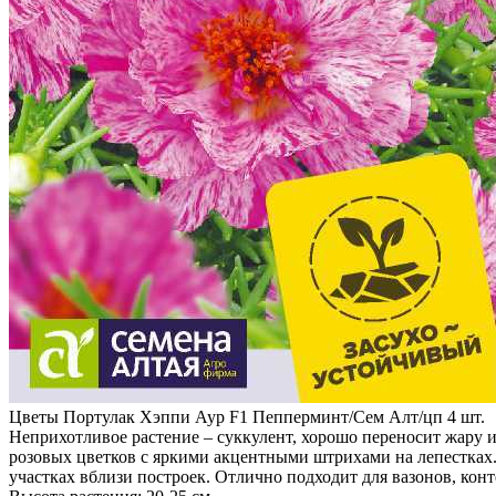
Цветы Портулак Хэппи Аур F1 Пепперминт/Сем Алт/цп 4 шт.
Неприхотливое растение – суккулент, хорошо переносит жару
розовых цветков с яркими акцентными штрихами на лепестках.
участках вблизи построек. Отлично подходит для вазонов, кон