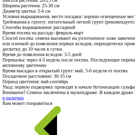
Высота растения: 20-25 см
Ширина растения: 25-30 см
Диаметр цветка: 5-6 см
Условия выращивания, место посадки: хорошо освещенные мес
Требования к грунту: питательный легкий грунт (рекомендуетс
Способы выращивания: рассадный
Время посева на рассаду: февраль-март
Способ посева: семена высевают на уплотненное ложе замочен
или пленкой до появления первых всходов, периодически пров
досветку до 10 часов в сутки.
Время до появления всходов: 3-5 дней
Перевалка: через 4-5 недель после посева. Последующие перев
активному цветению
Время высадки в открытый грунт: май, 5-6 неделя от посева
Посадочное расстояние: 30-35 см
Период цветения: май-сентябрь
Уход: первую подкормку проводят в начале бутонизации сульфато
Внимание! Семена заключены в мультидраже. В каждом драже 3
в наличии
Вам может понравиться