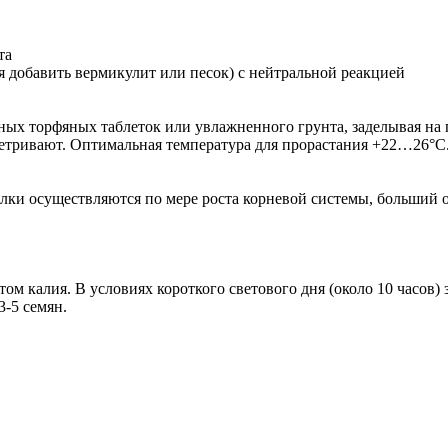
та
я добавить вермикулит или песок) с нейтральной реакцией
ных торфяных таблеток или увлажненного грунта, заделывая на 
етривают. Оптимальная температура для прорастания +22…26°С.
алки осуществляются по мере роста корневой системы, больший о
м калия. В условиях короткого светового дня (около 10 часов) з
-5 семян.