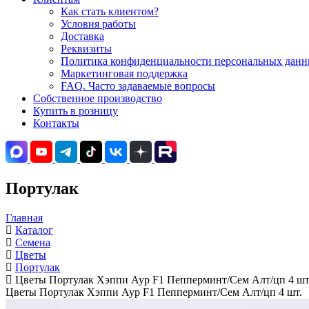
Как стать клиентом?
Условия работы
Доставка
Реквизиты
Политика конфиденциальности персональных данны
Маркетинговая поддержка
FAQ. Часто задаваемые вопросы
Собственное производство
Купить в розницу
Контакты
Портулак
Главная
Каталог
Семена
Цветы
Портулак
Цветы Портулак Хэппи Аур F1 Пепперминт/Сем Алт/цп 4 шт
Цветы Портулак Хэппи Аур F1 Пепперминт/Сем Алт/цп 4 шт.