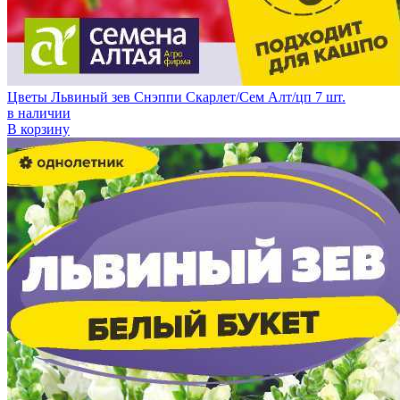
Цветы Львиный зев Снэппи Скарлет/Сем Алт/цп 7 шт.
в наличии
В корзину