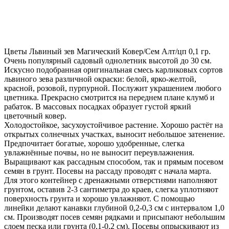
Цветы Львиный зев Магический Ковер/Сем Алт/цп 0,1 гр.
Очень популярный садовый однолетник высотой до 30 см.
Искусно подобранная оригинальная смесь карликовых сортов
львиного зева различной окраски: белой, ярко-желтой,
красной, розовой, пурпурной. Послужит украшением любого
цветника. Прекрасно смотрится на переднем плане клумб и
рабаток. В массовых посадках образует густой яркий
цветочный ковер.
Холодостойкое, засухоустойчивое растение. Хорошо растёт на
открытых солнечных участках, выносит небольшое затенение.
Предпочитает богатые, хорошо удобренные, слегка
увлажнённые почвы, но не выносит переувлажнения.
Выращивают как рассадным способом, так и прямым посевом
семян в грунт. Посевы на рассаду проводят с начала марта.
Для этого контейнер с дренажными отверстиями наполняют
грунтом, оставив 2-3 сантиметра до краев, слегка уплотняют
поверхность грунта и хорошо увлажняют. С помощью
линейки делают канавки глубиной 0,2-0,3 см с интервалом 1,0
см. Производят посев семян рядками и присыпают небольшим
слоем песка или грунта (0,1-0,2 см). Посевы опрыскивают из