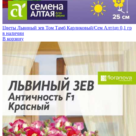
Цветы Львиный зев Том Тамб Карликовый/Сем Алт/цп 0,1 гр
в наличии
В корзину