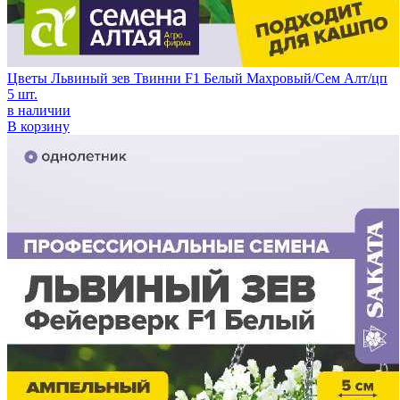
Цветы Львиный зев Твинни F1 Белый Махровый/Сем Алт/цп
5 шт.
в наличии
В корзину