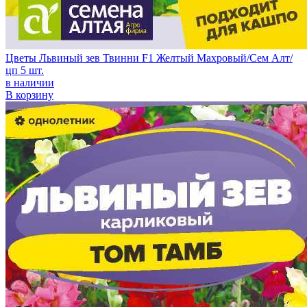
Цветы Львиный зев Твинни F1 Желтый Махровый/Сем Алт/
цп 5 шт.
в наличии
В корзину