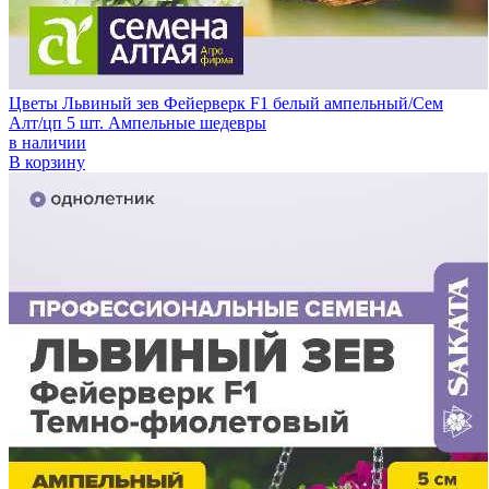
Цветы Львиный зев Фейерверк F1 белый ампельный/Сем
Алт/цп 5 шт. Ампельные шедевры
в наличии
В корзину