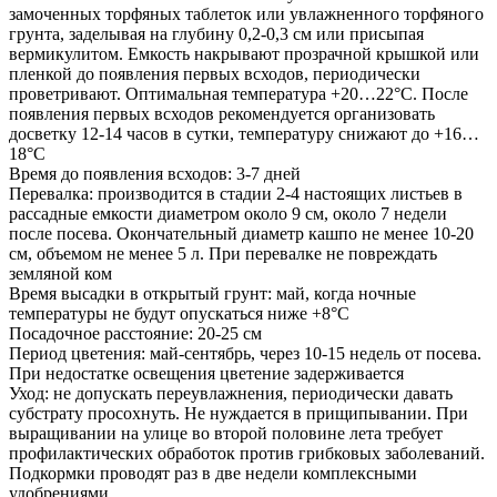
замоченных торфяных таблеток или увлажненного торфяного
грунта, заделывая на глубину 0,2-0,3 см или присыпая
вермикулитом. Емкость накрывают прозрачной крышкой или
пленкой до появления первых всходов, периодически
проветривают. Оптимальная температура +20…22°С. После
появления первых всходов рекомендуется организовать
досветку 12-14 часов в сутки, температуру снижают до +16…
18°С
Время до появления всходов: 3-7 дней
Перевалка: производится в стадии 2-4 настоящих листьев в
рассадные емкости диаметром около 9 см, около 7 недели
после посева. Окончательный диаметр кашпо не менее 10-20
см, объемом не менее 5 л. При перевалке не повреждать
земляной ком
Время высадки в открытый грунт: май, когда ночные
температуры не будут опускаться ниже +8°С
Посадочное расстояние: 20-25 см
Период цветения: май-сентябрь, через 10-15 недель от посева.
При недостатке освещения цветение задерживается
Уход: не допускать переувлажнения, периодически давать
субстрату просохнуть. Не нуждается в прищипывании. При
выращивании на улице во второй половине лета требует
профилактических обработок против грибковых заболеваний.
Подкормки проводят раз в две недели комплексными
удобрениями.