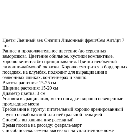
Цветы Львиный зев Снэппи Лимонный фреш/Сем Алт/цп 7
шт.
Раннее и продолжительное цветение (до серьезных
заморозков). Цветение обильное, кустики компактные,
хорошо ветвятся без прищипывания. Цветки необычной
лимонно-лаймовой окраски. Хорошо смотрится в бордюрных
посадках, на клумбах, подходит для выращивания в
балконных ящиках, контейнерах и кашпо.
Высота растения: 15-25 см
Ширина растения: 15-20 см
Диаметр цветка: 3 см
Условия выращивания, место посадки: хорошо освещенные
прохладные места
Требования к грунту: питательный хорошо дренированный
грунт со слабокислой или нейтральной реакцией
Способы выращивания: рассадный
Время посева на рассаду: февраль-март
Способ посева: семена высевают на уплотненное ложе