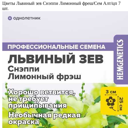
Цветы Львиный зев Снэппи Лимонный фреш/Сем Алт/цп 7
шт.