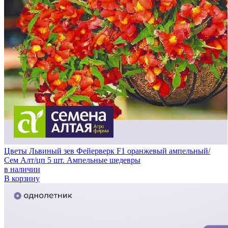
Цветы Львиный зев Фейерверк F1 оранжевый ампельный/
Сем Алт/цп 5 шт. Ампельные шедевры
в наличии
В корзину