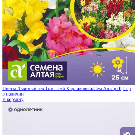
Цветы Львиный зев Том Тамб Карликовый/Сем Алт/цп 0,1 гр
в наличии
В корзину