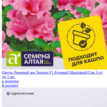
Цветы Львиный зев Твинни F1 Розовый Махровый/Сем Алт/
цп 5 шт.
в наличии
В корзину