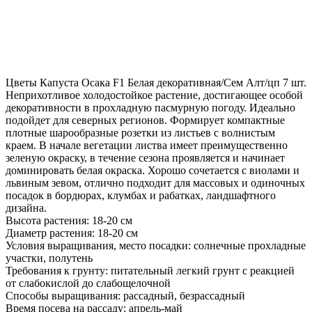
Цветы Капуста Осака F1 Белая декоративная/Сем Алт/цп 7 шт.
Неприхотливое холодостойкое растение, достигающее особой
декоративности в прохладную пасмурную погоду. Идеально
подойдет для северных регионов. Формирует компактные
плотные шарообразные розетки из листьев с волнистым
краем. В начале вегетации листва имеет преимущественно
зеленую окраску, в течение сезона проявляется и начинает
доминировать белая окраска. Хорошо сочетается с виолами и
львиным зевом, отлично подходит для массовых и одиночных
посадок в бордюрах, клумбах и рабатках, ландшафтного
дизайна.
Высота растения: 18-20 см
Диаметр растения: 18-20 см
Условия выращивания, место посадки: солнечные прохладные
участки, полутень
Требования к грунту: питательный легкий грунт с реакцией
от слабокислой до слабощелочной
Способы выращивания: рассадный, безрассадный
Время посева на рассаду: апрель-май