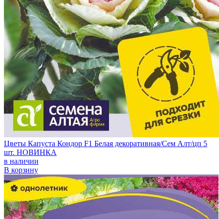
Цветы Капуста Кондор F1 Белая декоративная/Сем Алт/цп 5
шт. НОВИНКА
в наличии
В корзину