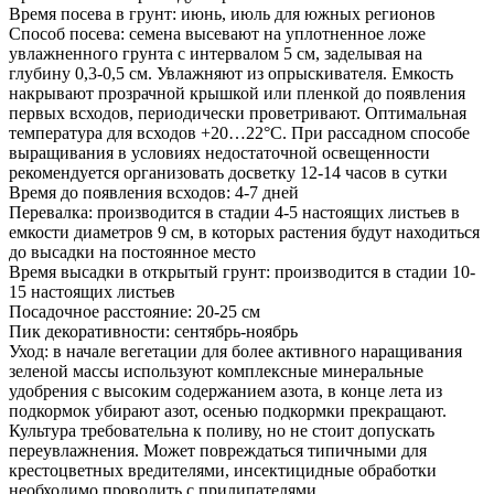
Время посева в грунт: июнь, июль для южных регионов
Способ посева: семена высевают на уплотненное ложе
увлажненного грунта с интервалом 5 см, заделывая на
глубину 0,3-0,5 см. Увлажняют из опрыскивателя. Емкость
накрывают прозрачной крышкой или пленкой до появления
первых всходов, периодически проветривают. Оптимальная
температура для всходов +20…22°С. При рассадном способе
выращивания в условиях недостаточной освещенности
рекомендуется организовать досветку 12-14 часов в сутки
Время до появления всходов: 4-7 дней
Перевалка: производится в стадии 4-5 настоящих листьев в
емкости диаметров 9 см, в которых растения будут находиться
до высадки на постоянное место
Время высадки в открытый грунт: производится в стадии 10-
15 настоящих листьев
Посадочное расстояние: 20-25 см
Пик декоративности: сентябрь-ноябрь
Уход: в начале вегетации для более активного наращивания
зеленой массы используют комплексные минеральные
удобрения с высоким содержанием азота, в конце лета из
подкормок убирают азот, осенью подкормки прекращают.
Культура требовательна к поливу, но не стоит допускать
переувлажнения. Может повреждаться типичными для
крестоцветных вредителями, инсектицидные обработки
необходимо проводить с прилипателями.